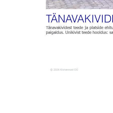
TÄNAVAKIVID
Tänavakividest teede ja platside ehit
paigaldus. Unikivist teede hooldus: s
© 2026 Kivivennad OÜ