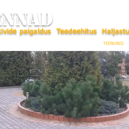
ENNAD
ivide paigaldus Teedeehitus Haljast
ESILEHT
TEENUSED