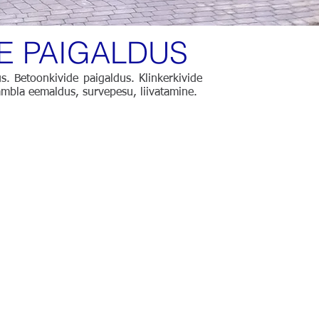
E PAIGALDUS
us. Betoonkivide paigaldus. Klinkerkivide
ambla eemaldus, survepesu, liivatamine.